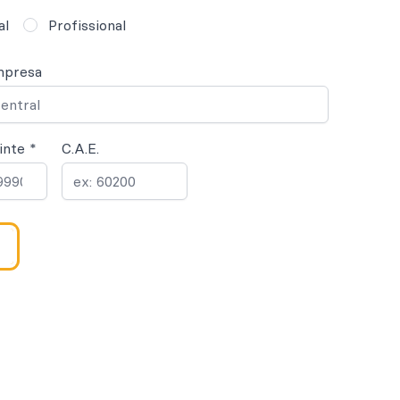
al
Profissional
mpresa
inte *
C.A.E.