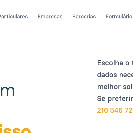
Particulares
Empresas
Parcerias
Formulário
Escolha o 
dados nec
em
melhor so
Se preferi
isso